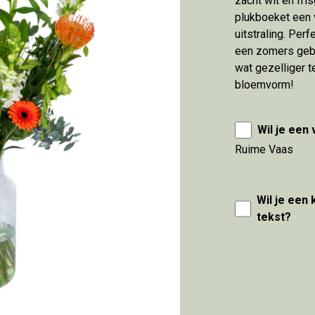
zacht wit en fris
plukboeket een 
uitstraling. Perfe
een zomers geba
wat gezelliger 
bloemvorm!
Wil je een
Ruime Vaas
Wil je een
tekst?