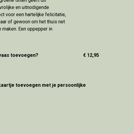
groene tinten geeft dit
vrolijke en uitnodigende
ct voor een hartelijke felicitatie,
ar of gewoon om het thuis net
te maken. Een oppepper in
 vaas toevoegen?
€ 12,95
 kaartje toevoegen met je persoonlijke