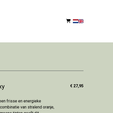
xy
€ 27,95
een frisse en energieke
 combinatie van stralend oranje,